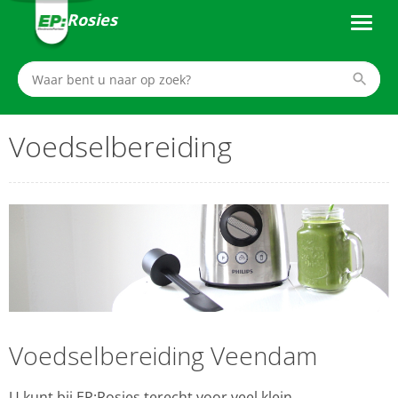
Rosies
Voedselbereiding
Voedselbereiding Veendam
U kunt bij EP:Rosies terecht voor veel klein