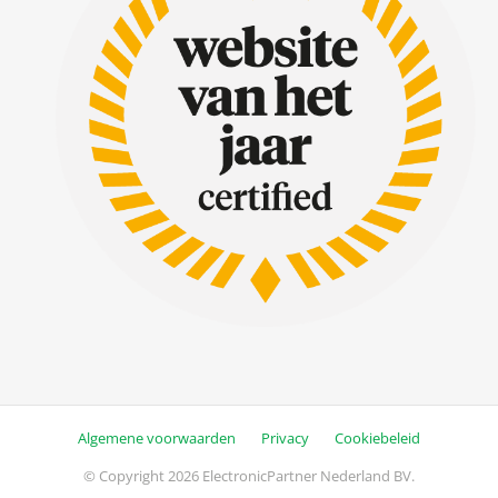
Algemene voorwaarden
Privacy
Cookiebeleid
© Copyright 2026 ElectronicPartner Nederland BV.